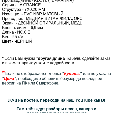
Производитель - KLOTZ (ГЕРМАНИЯ)
Серия - LA GRANGE
Структура - 7X0.20 ММ
Изоляция - PVC NBR МАТОВЫЙ
Проводник - МЕДНАЯ ВИТАЯ ЖИЛА, OFC
Экран - ДВОЙНОЙ СПИРАЛЬНЫЙ, МЕДЬ
Внешн. диам. - 6,9 мм
Длина - NO.0 E
Вес - 55 г/м
Цвет - ЧЕРНЫЙ
*
Если Вам нужна "
другая длина
" кабеля, сделайте заказ
и в коментариях укажите подробности.
*
Если не отображается кнопка
"
Купить
"
или не указана
"
Цена
"
, необходимо обновить браузер до последней
версии на ПК или Смартфоне.
Жми на постер, переходи на наш YouTube канал
Там тебя ждут разборы песен, кавера и