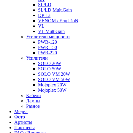
SL/LD
SL/LD MultiGain
DP-13
VENOM / ErupTioN
VL
VL MultiGain
Усилители мощности
PWR-120
PWR-150
PWR-220
Усилители
SOLO 20W
SOLO 50W
SOLO VM 20W
SOLO VM 50W
Mojoplex 20W
Mojoplex 50W
Кабели
Лампы
Разное
Медиа
Фото
Артисты
Партнеры
FAQ / Вопросы