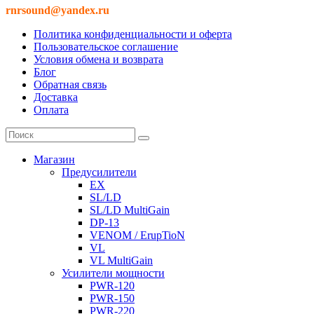
rnrsound@yandex.ru
Политика конфиденциальности и оферта
Пользовательское соглашение
Условия обмена и возврата
Блог
Обратная связь
Доставка
Оплата
Магазин
Предусилители
EX
SL/LD
SL/LD MultiGain
DP-13
VENOM / ErupTioN
VL
VL MultiGain
Усилители мощности
PWR-120
PWR-150
PWR-220