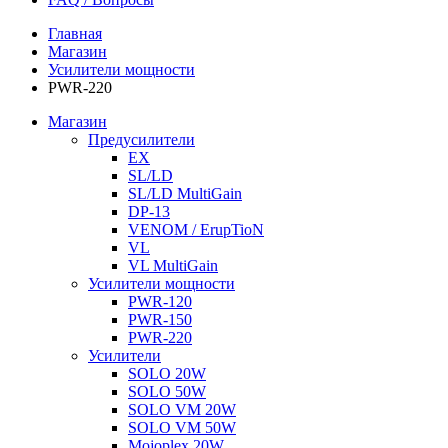
Главная
Магазин
Усилители мощности
PWR-220
Магазин
Предусилители
EX
SL/LD
SL/LD MultiGain
DP-13
VENOM / ErupTioN
VL
VL MultiGain
Усилители мощности
PWR-120
PWR-150
PWR-220
Усилители
SOLO 20W
SOLO 50W
SOLO VM 20W
SOLO VM 50W
Mojoplex 20W