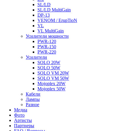
SL/LD
SL/LD MultiGain
DP-13
VENOM / ErupTioN
VL
VL MultiGain
Усилители мощности
PWR-120
PWR-150
PWR-220
Усилители
SOLO 20W
SOLO 50W
SOLO VM 20W
SOLO VM 50W
Mojoplex 20W
Mojoplex 50W
Кабели
Лампы
Разное
Медиа
Фото
Артисты
Партнеры
FAQ / Вопросы