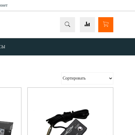
инет
ОСЫ