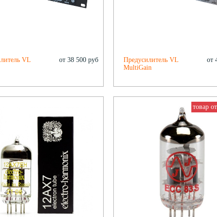
литель VL
от 38 500 руб
Предусилитель VL
от 
MultiGain
товар о