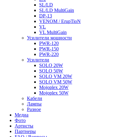
SL/LD
SL/LD MultiGain
DP-13
VENOM / ErupTioN
VL
VL MultiGain
Усилители мощности
PWR-120
PWR-150
PWR-220
Усилители
SOLO 20W
SOLO 50W
SOLO VM 20W
SOLO VM 50W
Mojoplex 20W
Mojoplex 50W
Кабели
Лампы
Разное
Медиа
Фото
Артисты
Партнеры
FAQ / Вопросы