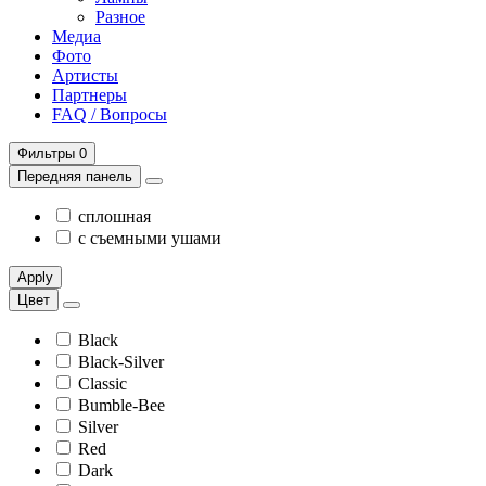
Разное
Медиа
Фото
Артисты
Партнеры
FAQ / Вопросы
Фильтры
0
Передняя панель
сплошная
с съемными ушами
Apply
Цвет
Black
Black-Silver
Classic
Bumble-Bee
Silver
Red
Dark