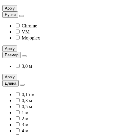
Apply
Ручки
Chrome
VM
Mojoplex
Apply
Размер
3,0 м
Apply
Длина
0,15 м
0,3 м
0,5 м
1 м
2 м
3 м
4 м