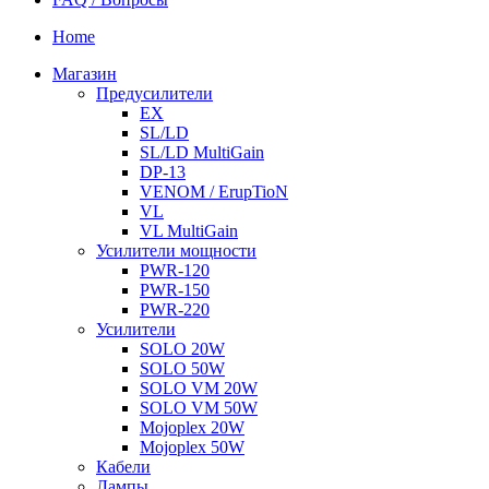
Home
Магазин
Предусилители
EX
SL/LD
SL/LD MultiGain
DP-13
VENOM / ErupTioN
VL
VL MultiGain
Усилители мощности
PWR-120
PWR-150
PWR-220
Усилители
SOLO 20W
SOLO 50W
SOLO VM 20W
SOLO VM 50W
Mojoplex 20W
Mojoplex 50W
Кабели
Лампы