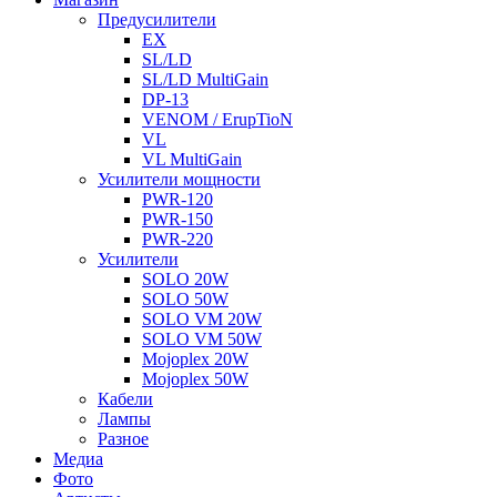
Предусилители
EX
SL/LD
SL/LD MultiGain
DP-13
VENOM / ErupTioN
VL
VL MultiGain
Усилители мощности
PWR-120
PWR-150
PWR-220
Усилители
SOLO 20W
SOLO 50W
SOLO VM 20W
SOLO VM 50W
Mojoplex 20W
Mojoplex 50W
Кабели
Лампы
Разное
Медиа
Фото