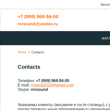
Катал
+7 (999) 968-94-00
rnrsound@yandex.ru
МАГ
Home
Contacts
Contacts
Телефон:
+7 (999) 968-94-00
E-mail:
rnramp2018@gmail.com
Skype:
rnrsound
Уважаемы клиенты (москвичи и гости столицы), с
протестировать наше оборудование в специально